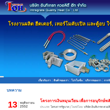
โรงงานผลิต ฮีตเตอร์, เทอร์โมคับเปิล และตู้อบ
โรงงานผลิต ฮีตเตอร์, เทอร์โมคับเปิล และตู้อบ
|
|
|
|
เกี่ยวกับเรา
สินค้าของเรา
โปรโมชั่น
บริการของเรา
การจั
บทความ
โครงการเงินหมุนเวียน เพื่อการอนุรักษ์
13
พฤศิจกายน
2552
ประเภท:
โครงการรัฐบาล |
โพสต์โดย:
บริษัท อินทิเกรท ควอลิต